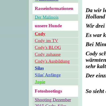
Rasseinformationen
Da wir l
Holland
Der Malinois
Wir drei
unsere Hunde
Cody
Es war ka
Cody im TV
Bei Min
Cody's BLOG
Cody sch
Cody zuhause
wärmten 
Cody's Ausbildung
sehr kalt
Silas
Silas' Anfänge
Der einzi
Jopie
So sieht
Fotoshootings
Shooting Dezember
2015 Cody, Silas,